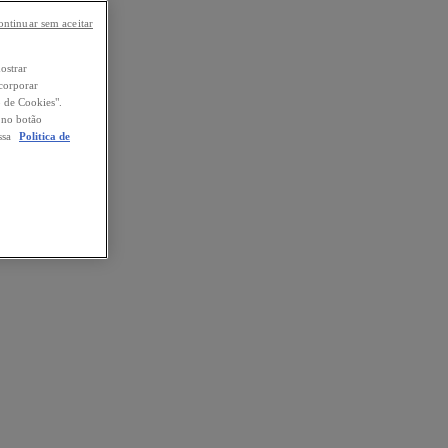
ontinuar sem aceitar
mostrar
ncorporar
o de Cookies".
o no botão
ssa
Politica de