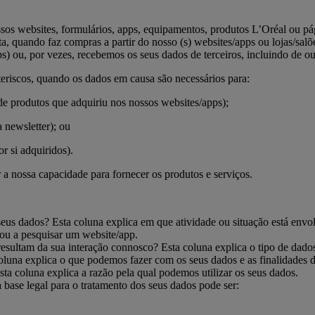
sos websites, formulários, apps, equipamentos, produtos L’Oréal ou pá
, quando faz compras a partir do nosso (s) websites/apps ou lojas/sal
ps) ou, por vezes, recebemos os seus dados de terceiros, incluindo de o
riscos, quando os dados em causa são necessários para:
de produtos que adquiriu nos nossos websites/apps);
 newsletter); ou
or si adquiridos).
 a nossa capacidade para fornecer os produtos e serviços.
seus dados? Esta coluna explica em que atividade ou situação está env
 ou a pesquisar um website/app.
esultam da sua interação connosco? Esta coluna explica o tipo de dado
luna explica o que podemos fazer com os seus dados e as finalidades d
sta coluna explica a razão pela qual podemos utilizar os seus dados.
 base legal para o tratamento dos seus dados pode ser: