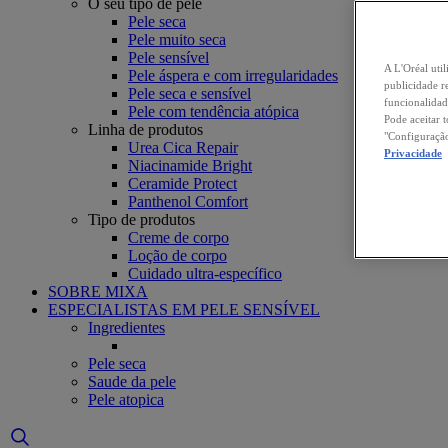
O seu tipo de pele
Pele seca
Pele muito seca
Pele sensível
A L'Oréal util
Pele áspera e com irregularidades
publicidade r
Pele seca e sensível
funcionalidad
Pele com tendência atópica
Pode aceitar 
Linha de produtos
"Configuração
Urea Cica Repair
Privacidade
Niacinamide Bright
Ceramide Protect
Panthenol Comfort
Tipo de produtos
Creme de corpo
Loção de corpo
Cuidado ultra-específico
SOBRE MIXA
ESPECIALISTAS EM PELE SENSÍVEL
Ingredientes
Pele seca
Saude da pele
Pele atopica