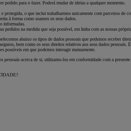
er pedido para o fazer. Poderá mudar de ideias a qualquer momento.
 protegida, o que inclui trabalharmos unicamente com parceiros de co
peita à forma como usamos os seus dados.
do informadas.
us pedidos na medida que seja possível, em linha com as nossas própria
abelecemos abaixo os tipos de dados pessoais que podemos receber diret
ros, bem como os seus direitos relativos aos seus dados pessoais. É c
ações possíveis em que podemos interagir mutuamente.
pessoais acerca de si, utilizamo-los em conformidade com a presente Po
CIDADE?