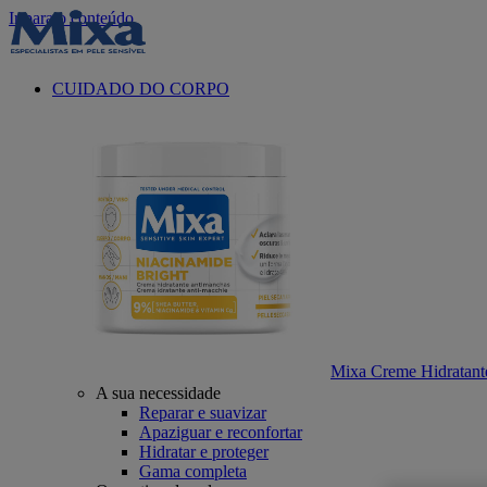
Ir para o conteúdo
CUIDADO DO CORPO
Mixa Creme Hidratant
A sua necessidade
Reparar e suavizar
Apaziguar e reconfortar
Hidratar e proteger
Gama completa