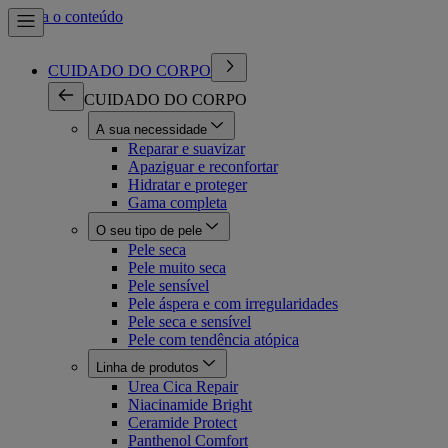
Ir para o conteúdo
CUIDADO DO CORPO
CUIDADO DO CORPO
A sua necessidade
Reparar e suavizar
Apaziguar e reconfortar
Hidratar e proteger
Gama completa
O seu tipo de pele
Pele seca
Pele muito seca
Pele sensível
Pele áspera e com irregularidades
Pele seca e sensível
Pele com tendência atópica
Linha de produtos
Urea Cica Repair
Niacinamide Bright
Ceramide Protect
Panthenol Comfort