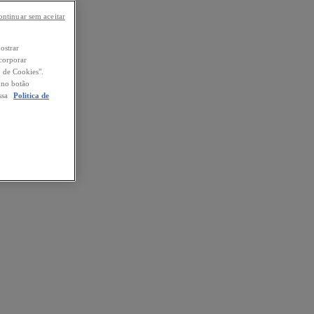
ontinuar sem aceitar
mostrar
ncorporar
o de Cookies".
o no botão
ssa
Politica de