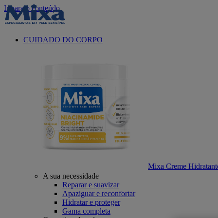
Ir para o conteúdo
CUIDADO DO CORPO
Mixa Creme Hidratant
A sua necessidade
Reparar e suavizar
Apaziguar e reconfortar
Hidratar e proteger
Gama completa