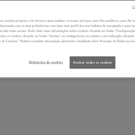
C
iza cookies próprios e de terceiros para analisar os nossos serviços, para fins analíticos, para lhe 
elacionada com as suas preferências com base num perfil dos seus hábitos de navegação e para i
es das redes sociais. Pode obter mais informações sobre cookies clicando no botão "Configuraçã
todos os cookies clicando no botão "Aceitar" ou configurá-los ou rejeitar a sua utilização clicand
 de Cookies". Poderá consultar informação adicional e detalhada sobre Proteção de Dados na no
Definições de cookies
Aceitar todos os cookies