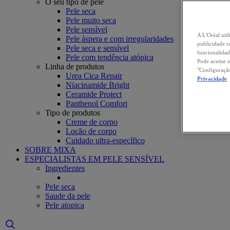
O seu tipo de pele
Pele seca
Pele muito seca
Pele sensível
A L'Oréal util
Pele áspera e com irregularidades
publicidade r
Pele seca e sensível
funcionalidad
Pele com tendência atópica
Pode aceitar 
Linha de produtos
"Configuração
Urea Cica Repair
Privacidade
Niacinamide Bright
Ceramide Protect
Panthenol Comfort
Tipo de produtos
Creme de corpo
Loção de corpo
Cuidado ultra-específico
SOBRE MIXA
ESPECIALISTAS EM PELE SENSÍVEL
Ingredientes
Pele seca
Saude da pele
Pele atopica