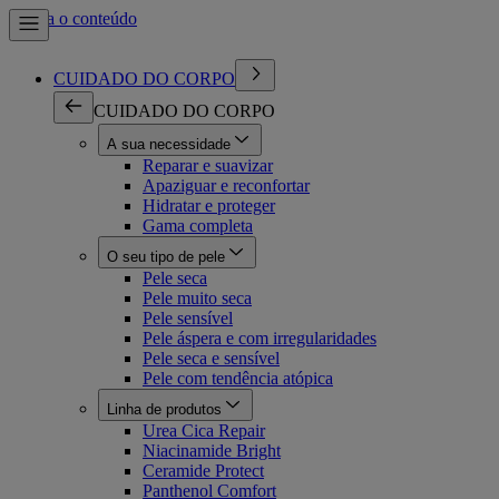
Ir para o conteúdo
CUIDADO DO CORPO
CUIDADO DO CORPO
A sua necessidade
Reparar e suavizar
Apaziguar e reconfortar
Hidratar e proteger
Gama completa
O seu tipo de pele
Pele seca
Pele muito seca
Pele sensível
Pele áspera e com irregularidades
Pele seca e sensível
Pele com tendência atópica
Linha de produtos
Urea Cica Repair
Niacinamide Bright
Ceramide Protect
Panthenol Comfort