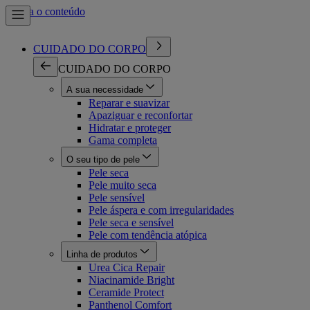
Ir para o conteúdo
CUIDADO DO CORPO
CUIDADO DO CORPO
A sua necessidade
Reparar e suavizar
Apaziguar e reconfortar
Hidratar e proteger
Gama completa
O seu tipo de pele
Pele seca
Pele muito seca
Pele sensível
Pele áspera e com irregularidades
Pele seca e sensível
Pele com tendência atópica
Linha de produtos
Urea Cica Repair
Niacinamide Bright
Ceramide Protect
Panthenol Comfort