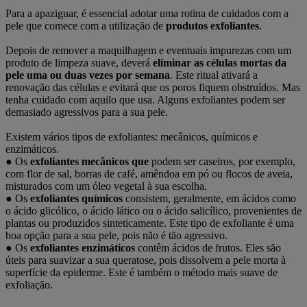
Para a apaziguar, é essencial adotar uma rotina de cuidados com a
pele que comece com a utilização de
produtos exfoliantes
.
Depois de remover a maquilhagem e eventuais impurezas com um
produto de limpeza suave, deverá
eliminar as células mortas da
pele uma ou duas vezes por semana
. Este ritual ativará a
renovação das células e evitará que os poros fiquem obstruídos. Mas
tenha cuidado com aquilo que usa. Alguns exfoliantes podem ser
demasiado agressivos para a sua pele.
Existem vários tipos de exfoliantes: mecânicos, químicos e
enzimáticos.
●
Os
exfoliantes mecânicos que
podem ser caseiros, por exemplo,
com flor de sal, borras de café, amêndoa em pó ou flocos de aveia,
misturados com um óleo vegetal à sua escolha.
●
Os
exfoliantes químicos
consistem, geralmente, em ácidos como
o ácido glicólico, o ácido lático ou o ácido salicílico, provenientes de
plantas ou produzidos sinteticamente. Este tipo de exfoliante é uma
boa opção para a sua pele, pois não é tão agressivo.
●
Os
exfoliantes enzimáticos
contêm ácidos de frutos. Eles são
úteis para suavizar a sua queratose, pois dissolvem a pele morta à
superfície da epiderme. Este é também o método mais suave de
exfoliação.