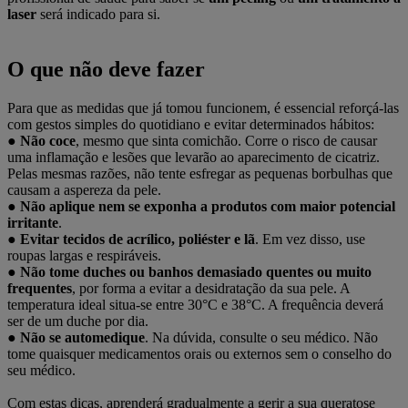
laser
será indicado para si.
O que não deve fazer
Para que as medidas que já tomou funcionem, é essencial reforçá-las
com gestos simples do quotidiano e evitar determinados hábitos:
●
Não coce
, mesmo que sinta comichão. Corre o risco de causar
uma inflamação e lesões que levarão ao aparecimento de cicatriz.
Pelas mesmas razões, não tente esfregar as pequenas borbulhas que
causam a aspereza da pele.
●
Não aplique nem se exponha a produtos com maior potencial
irritante
.
●
Evitar tecidos de acrílico, poliéster e lã
. Em vez disso, use
roupas largas e respiráveis.
●
Não tome duches ou banhos demasiado quentes ou muito
frequentes
, por forma a evitar a desidratação da sua pele. A
temperatura ideal situa-se entre 30°C e 38°C. A frequência deverá
ser de um duche por dia.
●
Não se automedique
. Na dúvida, consulte o seu médico. Não
tome quaisquer medicamentos orais ou externos sem o conselho do
seu médico.
Com estas dicas, aprenderá gradualmente a gerir a sua queratose