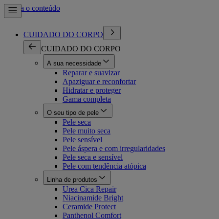
Ir para o conteúdo
CUIDADO DO CORPO
CUIDADO DO CORPO
A sua necessidade
Reparar e suavizar
Apaziguar e reconfortar
Hidratar e proteger
Gama completa
O seu tipo de pele
Pele seca
Pele muito seca
Pele sensível
Pele áspera e com irregularidades
Pele seca e sensível
Pele com tendência atópica
Linha de produtos
Urea Cica Repair
Niacinamide Bright
Ceramide Protect
Panthenol Comfort