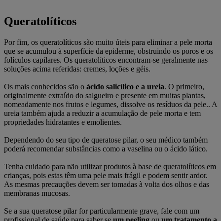
Queratolíticos
Por fim, os queratolíticos são muito úteis para eliminar a pele morta
que se acumulou à superfície da epiderme, obstruindo os poros e os
folículos capilares. Os queratolíticos encontram-se geralmente nas
soluções acima referidas: cremes, loções e géis.
Os mais conhecidos são o
ácido salicílico e a ureia
. O primeiro,
originalmente extraído do salgueiro e presente em muitas plantas,
nomeadamente nos frutos e legumes, dissolve os resíduos da pele.. A
ureia também ajuda a reduzir a acumulação de pele morta e tem
propriedades hidratantes e emolientes.
Dependendo do seu tipo de queratose pilar, o seu médico também
poderá recomendar substâncias como a vaselina ou o ácido lático.
Tenha cuidado para não utilizar produtos à base de queratolíticos em
crianças, pois estas têm uma pele mais frágil e podem sentir ardor.
As mesmas precauções devem ser tomadas à volta dos olhos e das
membranas mucosas.
Se a sua queratose pilar for particularmente grave, fale com um
profissional de saúde para saber se
um peeling
ou
um tratamento a