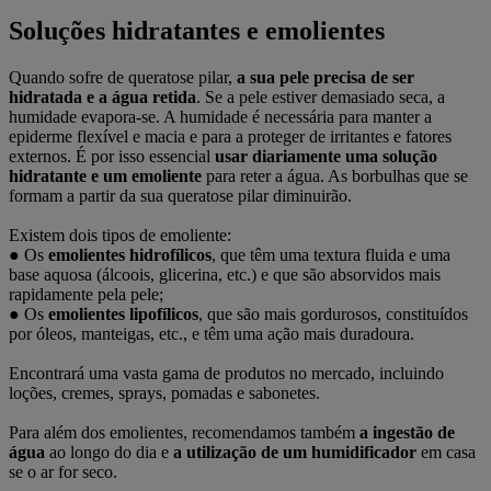
Soluções hidratantes e emolientes
Quando sofre de queratose pilar,
a sua pele precisa de ser
hidratada e a água retida
. Se a pele estiver demasiado seca, a
humidade evapora-se. A humidade é necessária para manter a
epiderme flexível e macia e para a proteger de irritantes e fatores
externos. É por isso essencial
usar diariamente uma solução
hidratante e um emoliente
para reter a água. As borbulhas que se
formam a partir da sua queratose pilar diminuirão.
Existem dois tipos de emoliente:
●
Os
emolientes hidrofílicos
, que têm uma textura fluida e uma
base aquosa (álcoois, glicerina, etc.) e que são absorvidos mais
rapidamente pela pele;
●
Os
emolientes lipofílicos
, que são mais gordurosos, constituídos
por óleos, manteigas, etc., e têm uma ação mais duradoura.
Encontrará uma vasta gama de produtos no mercado, incluindo
loções, cremes, sprays, pomadas e sabonetes.
Para além dos emolientes, recomendamos também
a ingestão de
água
ao longo do dia e
a utilização de um humidificador
em casa
se o ar for seco.