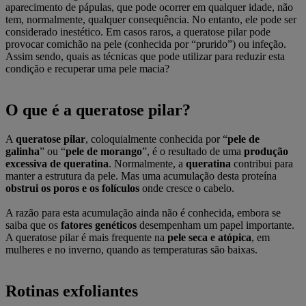
aparecimento de pápulas, que pode ocorrer em qualquer idade, não
tem, normalmente, qualquer consequência. No entanto, ele pode ser
considerado inestético. Em casos raros, a queratose pilar pode
provocar comichão na pele (conhecida por “prurido”) ou infeção.
Assim sendo, quais as técnicas que pode utilizar para reduzir esta
condição e recuperar uma pele macia?
O que é a queratose pilar?
A
queratose pilar
, coloquialmente conhecida por “
pele de
galinha
” ou “
pele de morango
”, é o resultado de uma
produção
excessiva de queratina
. Normalmente, a
queratina
contribui para
manter a estrutura da pele. Mas uma acumulação desta proteína
obstrui os poros e os folículos
onde cresce o cabelo.
A razão para esta acumulação ainda não é conhecida, embora se
saiba que os
fatores genéticos
desempenham um papel importante.
A queratose pilar é mais frequente na
pele seca e atópica
, em
mulheres e no inverno, quando as temperaturas são baixas.
Rotinas exfoliantes