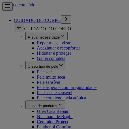
Ir para o conteúdo
CUIDADO DO CORPO
CUIDADO DO CORPO
A sua necessidade
Reparar e suavizar
Apaziguar e reconfortar
Hidratar e proteger
Gama completa
O seu tipo de pele
Pele seca
Pele muito seca
Pele sensível
Pele áspera e com irregularidades
Pele seca e sensível
Pele com tendência atópica
Linha de produtos
Urea Cica Repair
Niacinamide Bright
Ceramide Protect
Panthenol Comfort