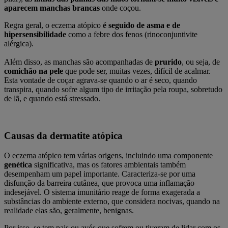
aparecem manchas brancas
onde coçou.
Regra geral, o eczema atópico
é seguido de asma e de
hipersensibilidade
como a febre dos fenos (rinoconjuntivite
alérgica).
Além disso, as manchas são acompanhadas de
prurido
, ou seja, de
comichão na pele
que pode ser, muitas vezes, difícil de acalmar.
Esta vontade de coçar agrava-se quando o ar é seco, quando
transpira, quando sofre algum tipo de irritação pela roupa, sobretudo
de lã, e quando está stressado.
Causas da dermatite atópica
O eczema atópico tem várias origens, incluindo uma componente
genética
significativa, mas os fatores ambientais também
desempenham um papel importante. Caracteriza-se por uma
disfunção da barreira cutânea, que provoca uma inflamação
indesejável. O sistema imunitário reage de forma exagerada a
substâncias do ambiente externo, que considera nocivas, quando na
realidade elas são, geralmente, benignas.
Por isso, se tem pais ou avós que sofrem ou tiveram de lidar com os