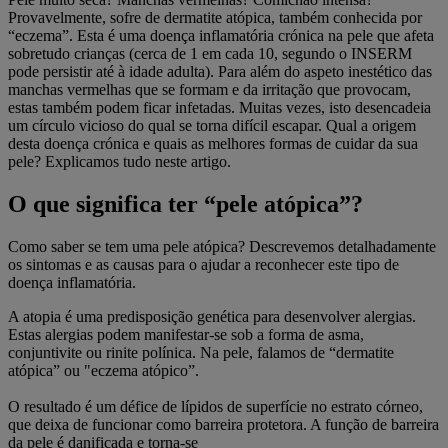
Provavelmente, sofre de dermatite atópica, também conhecida por
“eczema”. Esta é uma doença inflamatória crónica na pele que afeta
sobretudo crianças (cerca de 1 em cada 10, segundo o INSERM
pode persistir até à idade adulta). Para além do aspeto inestético das
manchas vermelhas que se formam e da irritação que provocam,
estas também podem ficar infetadas. Muitas vezes, isto desencadeia
um círculo vicioso do qual se torna difícil escapar. Qual a origem
desta doença crónica e quais as melhores formas de cuidar da sua
pele? Explicamos tudo neste artigo.
O que significa ter “pele atópica”?
Como saber se tem uma pele atópica? Descrevemos detalhadamente
os sintomas e as causas para o ajudar a reconhecer este tipo de
doença inflamatória.
A atopia é uma predisposição genética para desenvolver alergias.
Estas alergias podem manifestar-se sob a forma de asma,
conjuntivite ou rinite polínica. Na pele, falamos de “dermatite
atópica” ou "eczema atópico”.
O resultado é um défice de lípidos de superfície no estrato córneo,
que deixa de funcionar como barreira protetora. A função de barreira
da pele é danificada e torna-se