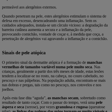
permeável aos alergénios externos.
Quando penetram na pele, estes alergénios estimulam o sistema de
defesa em excesso, desencadeando uma inflamação. Sem os
cuidados adequados, instala-se um círculo vicioso: a degradação da
barreira cutânea aumenta a secura e a inflamação da pele,
provocando comichão, vontade de coçar e, à medida que coça, a
penetração de alergénios vai agravando a inflamação e a comichão.
Sinais de pele atópica
O primeiro sinal da dermatite atópica é a formação de
manchas
vermelhas de tamanho variável numa pele muito seca
. Nas
crianças, geralmente a partir dos três meses de idade, estas lesões
tendem a localizar-se no rosto, na cabeça, no couro cabeludo, no
pescoço e nas pálpebras. Na população adulta, encontram-se mais
nas dobras e pregas, tais como no pescoço, nos cotovelos e nos
joelhos.
Após esta fase dita “aguda”,
as manchas secam
, sobretudo como
resultado de tanto coçar. Com o passar do tempo, verá uma
pele
áspera e seca
(xerose), por vezes
granulosa e rugosa
(queratose
pilar),
as linhas das palmas das mãos tornam-se muito visíveis e