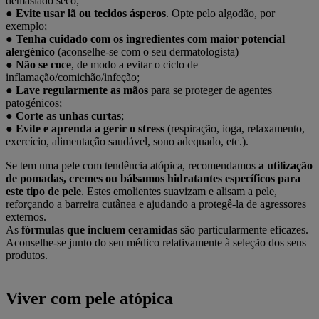
demasiado seco;
●
Evite usar lã ou tecidos ásperos
. Opte pelo algodão, por
exemplo;
●
Tenha cuidado com os ingredientes com maior potencial
alergénico
(aconselhe-se com o seu dermatologista)
●
Não se coce
, de modo a evitar o ciclo de
inflamação/comichão/infeção;
●
Lave regularmente as mãos
para se proteger de agentes
patogénicos;
●
Corte as unhas curtas
;
●
Evite e aprenda a gerir o stress
(respiração, ioga, relaxamento,
exercício, alimentação saudável, sono adequado, etc.).
Se tem uma pele com tendência atópica, recomendamos
a utilização
de pomadas, cremes ou bálsamos hidratantes específicos para
este tipo de pele
. Estes emolientes suavizam e alisam a pele,
reforçando a barreira cutânea e ajudando a protegê-la de agressores
externos.
As
fórmulas que incluem ceramidas
são particularmente eficazes.
Aconselhe-se junto do seu médico relativamente à seleção dos seus
produtos.
Viver com pele atópica