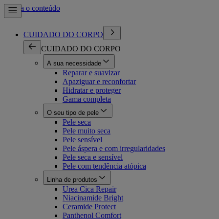
Ir para o conteúdo
CUIDADO DO CORPO
CUIDADO DO CORPO
A sua necessidade
Reparar e suavizar
Apaziguar e reconfortar
Hidratar e proteger
Gama completa
O seu tipo de pele
Pele seca
Pele muito seca
Pele sensível
Pele áspera e com irregularidades
Pele seca e sensível
Pele com tendência atópica
Linha de produtos
Urea Cica Repair
Niacinamide Bright
Ceramide Protect
Panthenol Comfort