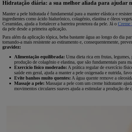
Hidratação diária: a sua melhor aliada para ajudar na
Manter a pele hidratada é fundamental para a manter elástica e resiste
ingredientes como ácido hialurónico, colagénio, elastina e óleos vege
Ceramidas, ajuda a fortalecer a barreira protetora da pele. Já o
Creme F
da pele desde a primeira aplicação.
Para além da aplicação tópica, beba bastante água ao longo do dia para
tornando-a mais resistente ao estiramento e, consequentemente, preve
gravidez:
Alimentação equilibrada:
Uma dieta rica em frutas, legumes, p
produção de colagénio e elastina, que são fundamentais para man
Exercício físico moderado:
A prática regular de exercício físi
saúde em geral, ajuda a manter a pele oxigenada e nutrida, fav
Evite banhos muito quentes:
A água quente remove a oleosidad
Massaje a pele:
Massajar a pele com um creme hidratante ajuda
movimentos circulares suaves ajuda a estimular a produção de co