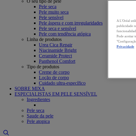
O seu tipo de pele
Pele seca
Pele muito seca
Pele sensível
A L'Oréal util
Pele áspera e com irregularidades
publicidade r
Pele seca e sensível
funcionalidad
Pele com tendência atópica
Pode aceitar 
Linha de produtos
"Configuração
Urea Cica Repair
Privacidade
Niacinamide Bright
Ceramide Protect
Panthenol Comfort
Tipo de produtos
Creme de corpo
Loção de corpo
Cuidado ultra-específico
SOBRE MIXA
ESPECIALISTAS EM PELE SENSÍVEL
Ingredientes
Pele seca
Saude da pele
Pele atopica