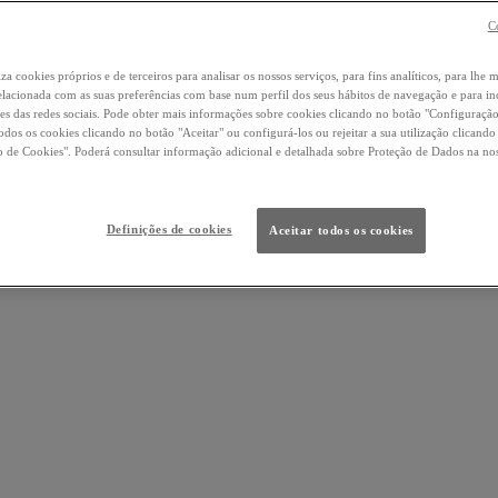
C
iza cookies próprios e de terceiros para analisar os nossos serviços, para fins analíticos, para lhe 
elacionada com as suas preferências com base num perfil dos seus hábitos de navegação e para i
es das redes sociais. Pode obter mais informações sobre cookies clicando no botão "Configuraçã
todos os cookies clicando no botão "Aceitar" ou configurá-los ou rejeitar a sua utilização clicand
 de Cookies". Poderá consultar informação adicional e detalhada sobre Proteção de Dados na no
Definições de cookies
Aceitar todos os cookies