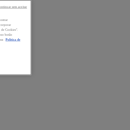
ontinuar sem aceitar
mostrar
ncorporar
o de Cookies".
o no botão
ssa
Politica de