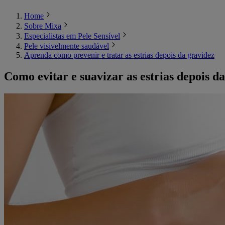
Home
Sobre Mixa
Especialistas em Pele Sensível
Pele visivelmente saudável
Aprenda como prevenir e tratar as estrias depois da gravidez
Como evitar e suavizar as estrias depois d