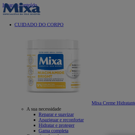
Ir para o conteúdo
CUIDADO DO CORPO
Mixa Creme Hidratant
A sua necessidade
Reparar e suavizar
Apaziguar e reconfortar
Hidratar e proteger
Gama completa