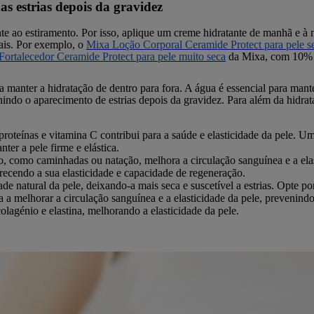
s estrias depois da gravidez
nte ao estiramento. Por isso, aplique um creme hidratante de manhã e à n
tais. Por exemplo, o
Mixa Loção Corporal Ceramide Protect para pele 
ortalecedor Ceramide Protect para pele muito seca
da Mixa, com 10% de
 manter a hidratação de dentro para fora. A água é essencial para manter
nindo o aparecimento de estrias depois da gravidez. Para além da hidra
roteínas e vitamina C contribui para a saúde e elasticidade da pele. Um
ter a pele firme e elástica.
co, como caminhadas ou natação, melhora a circulação sanguínea e a elast
orecendo a sua elasticidade e capacidade de regeneração.
e natural da pele, deixando-a mais seca e suscetível a estrias. Opte p
 a melhorar a circulação sanguínea e a elasticidade da pele, prevenin
lagénio e elastina, melhorando a elasticidade da pele.