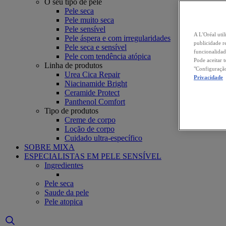
O seu tipo de pele
Pele seca
Pele muito seca
Pele sensível
A L'Oréal util
Pele áspera e com irregularidades
publicidade r
Pele seca e sensível
funcionalidad
Pele com tendência atópica
Pode aceitar 
Linha de produtos
"Configuração
Urea Cica Repair
Privacidade
Niacinamide Bright
Ceramide Protect
Panthenol Comfort
Tipo de produtos
Creme de corpo
Loção de corpo
Cuidado ultra-específico
SOBRE MIXA
ESPECIALISTAS EM PELE SENSÍVEL
Ingredientes
Pele seca
Saude da pele
Pele atopica