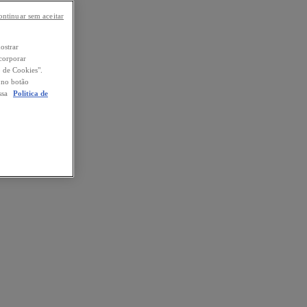
ontinuar sem aceitar
mostrar
ncorporar
o de Cookies".
o no botão
ssa
Politica de