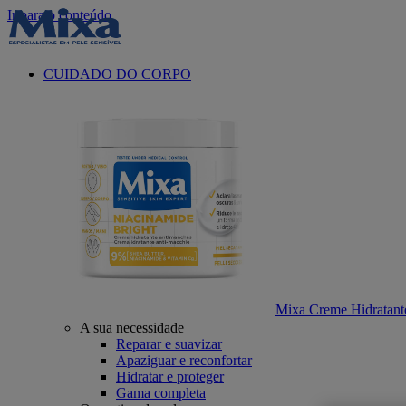
Ir para o conteúdo
CUIDADO DO CORPO
Mixa Creme Hidratant
A sua necessidade
Reparar e suavizar
Apaziguar e reconfortar
Hidratar e proteger
Gama completa