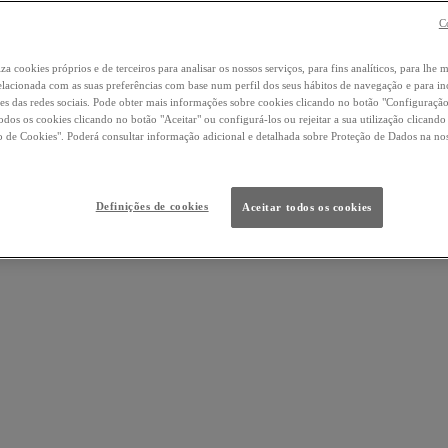
C
iza cookies próprios e de terceiros para analisar os nossos serviços, para fins analíticos, para lhe 
elacionada com as suas preferências com base num perfil dos seus hábitos de navegação e para i
es das redes sociais. Pode obter mais informações sobre cookies clicando no botão "Configuraçã
todos os cookies clicando no botão "Aceitar" ou configurá-los ou rejeitar a sua utilização clicand
 de Cookies". Poderá consultar informação adicional e detalhada sobre Proteção de Dados na no
Definições de cookies
Aceitar todos os cookies